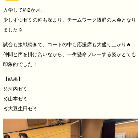
入学して約2か月。
少しずつゼミの仲も深まり、チームワーク抜群の大会となり
ました☺️
試合も接戦続きで、コートの中も応援席も大盛り上がり🔥
仲間と声を掛け合いながら、一生懸命プレーする姿がとても
印象的でした！
【結果】
🥇河内ゼミ
🥈山本ゼミ
🥉大豆生田ゼミ