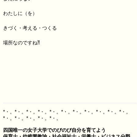
わたしに（を）
きづく・考える・つくる
場所なのですね⁈
*・。*・。*・。*・。*・。*・。*・。*・。*・。*・。*・。
四国唯一の女子大学でのびのび自分を育てよう

保育士・幼稚園教諭・社会福祉士・栄養士・ビジネス分野
