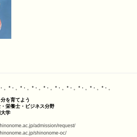
分を育てよう

・栄養士・ビジネス分野

.shinonome.ac.jp/admission/request/
.shinonome.ac.jp/shinonome-oc/